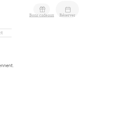
Bons cadeaux
Réserver
ct
iennent.